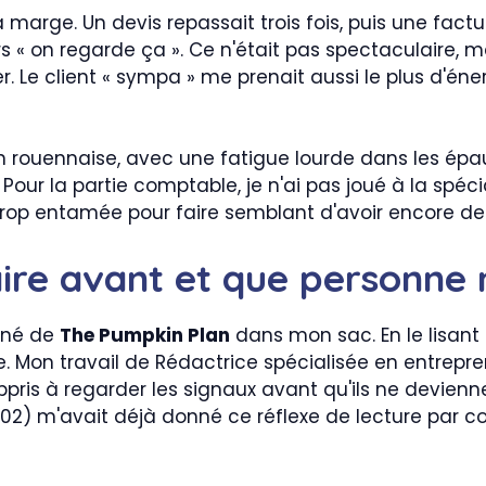
rge. Un devis repassait trois fois, puis une factu
 « on regarde ça ». Ce n'était pas spectaculaire, mai
r. Le client « sympa » me prenait aussi le plus d'én
n rouennaise, avec une fatigue lourde dans les épaul
 Pour la partie comptable, je n'ai pas joué à la spéci
 trop entamée pour faire semblant d'avoir encore de
aire avant et que personne 
orné de
The Pumpkin Plan
dans mon sac. En le lisant en
 Mon travail de Rédactrice spécialisée en entrepren
is à regarder les signaux avant qu'ils ne devienne
02) m'avait déjà donné ce réflexe de lecture par cou