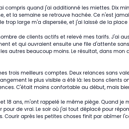
i compris quand j'ai additionné les miettes. Dix min
îne, et la semaine se retrouve hachée. Ce n'est jama
le trop large m'a dispersée, et j'ai laissé de la pla
nombre de clients actifs et relevé mes tarifs. J'ai au
nt et qui ouvraient ensuite une file d'attente sans fi
e, les autres beaucoup moins. Le résultat, dans mon
s trois meilleurs comptes. Deux relances sans valeu
gement le plus visible a été là: les bons clients on
nces. C'était moins confortable au début, mais bien
et 18 ans, m'ont rappelé le même piège. Quand je me 
r pour de vrai. Le soir où j'ai tout déplacé pour répo
s. Courir après les petites choses finit par abîmer 