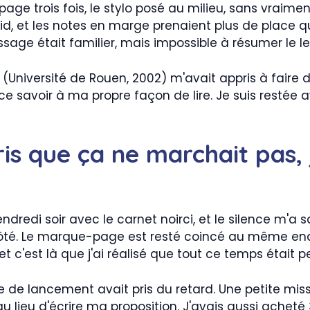
age trois fois, le stylo posé au milieu, sans vraime
oid, et les notes en marge prenaient plus de place qu
sage était familier, mais impossible à résumer le 
(Université de Rouen, 2002) m'avait appris à faire d
 ce savoir à ma propre façon de lire. Je suis restée 
ris que ça ne marchait pas,
dredi soir avec le carnet noirci, et le silence m'a 
té. Le marque-page est resté coincé au même endro
t c'est là que j'ai réalisé que tout ce temps était p
re de lancement avait pris du retard. Une petite m
 lieu d'écrire ma proposition. J'avais aussi acheté 