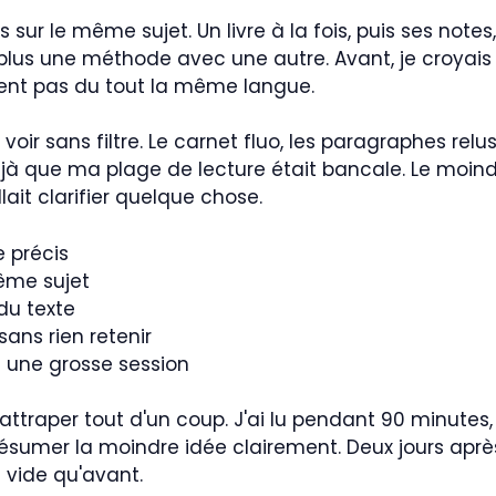
es sur le même sujet. Un livre à la fois, puis ses not
lus une méthode avec une autre. Avant, je croyais g
ient pas du tout la même langue.
es voir sans filtre. Le carnet fluo, les paragraphes relu
éjà que ma plage de lecture était bancale. Le moindre
ait clarifier quelque chose.
e précis
même sujet
du texte
ns rien retenir
c une grosse session
rattraper tout d'un coup. J'ai lu pendant 90 minutes, 
résumer la moindre idée clairement. Deux jours après
 vide qu'avant.