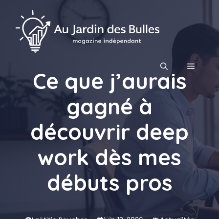
Aller
au
contenu
MENU
Ce que j’aurais
gagné à
découvrir deep
work dès mes
débuts pros